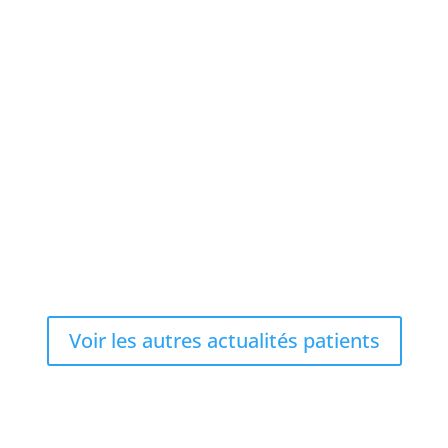
s le cathéter sus-pubien sont des dispositifs...
Voir les autres actualités patients