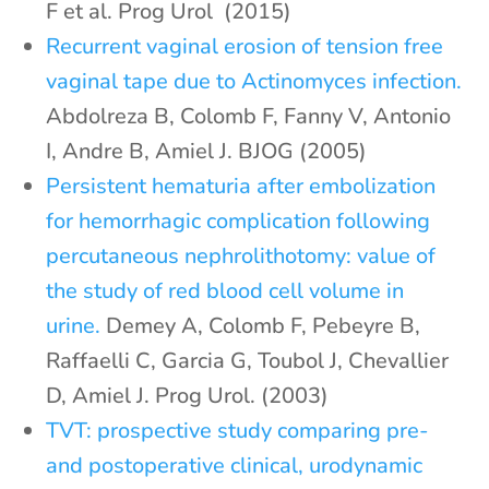
F et al. Prog Urol (2015)
Recurrent vaginal erosion of tension free
vaginal tape due to Actinomyces infection.
Abdolreza B, Colomb F, Fanny V, Antonio
I, Andre B, Amiel J. BJOG (2005)
Persistent hematuria after embolization
for hemorrhagic complication following
percutaneous nephrolithotomy: value of
the study of red blood cell volume in
urine.
Demey A, Colomb F, Pebeyre B,
Raffaelli C, Garcia G, Toubol J, Chevallier
D, Amiel J. Prog Urol. (2003)
TVT: prospective study comparing pre-
and postoperative clinical, urodynamic