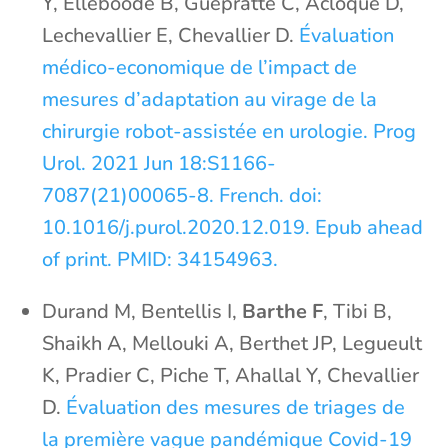
Y, Elleboode B, Guepratte C, Acloque D,
Lechevallier E, Chevallier D.
Évaluation
médico-economique de l’impact de
mesures d’adaptation au virage de la
chirurgie robot-assistée en urologie. Prog
Urol. 2021 Jun 18:S1166-
7087(21)00065-8. French. doi:
10.1016/j.purol.2020.12.019. Epub ahead
of print. PMID: 34154963.
Durand M, Bentellis I,
Barthe F
, Tibi B,
Shaikh A, Mellouki A, Berthet JP, Legueult
K, Pradier C, Piche T, Ahallal Y, Chevallier
D.
Évaluation des mesures de triages de
la première vague pandémique Covid-19