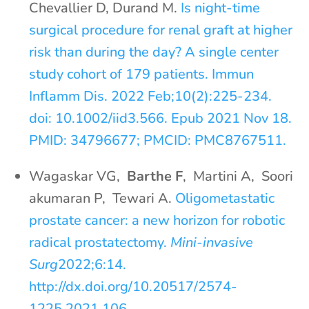
Chevallier D, Durand M.
Is night-time
surgical procedure for renal graft at higher
risk than during the day? A single center
study cohort of 179 patients. Immun
Inflamm Dis. 2022 Feb;10(2):225-234.
doi: 10.1002/iid3.566. Epub 2021 Nov 18.
PMID: 34796677; PMCID: PMC8767511.
Wagaskar VG,
Barthe F
, Martini A, Soori
akumaran P, Tewari A.
Oligometastatic
prostate cancer: a new horizon for robotic
radical prostatectomy.
Mini-invasive
Surg
2022;6:14.
http://dx.doi.org/10.20517/2574-
1225.2021.106