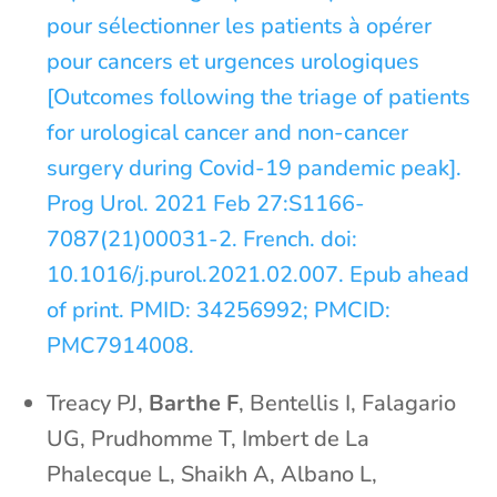
pour sélectionner les patients à opérer
pour cancers et urgences urologiques
[Outcomes following the triage of patients
for urological cancer and non-cancer
surgery during Covid-19 pandemic peak].
Prog Urol. 2021 Feb 27:S1166-
7087(21)00031-2. French. doi:
10.1016/j.purol.2021.02.007. Epub ahead
of print. PMID: 34256992; PMCID:
PMC7914008.
Treacy PJ,
Barthe F
, Bentellis I, Falagario
UG, Prudhomme T, Imbert de La
Phalecque L, Shaikh A, Albano L,