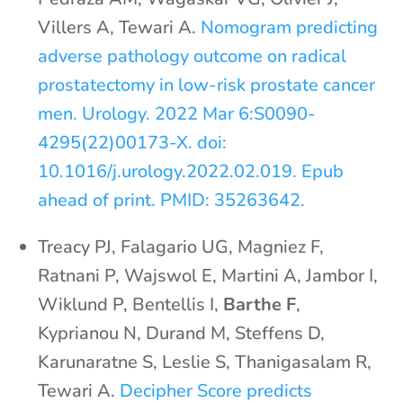
Villers A, Tewari A.
Nomogram predicting
adverse pathology outcome on radical
prostatectomy in low-risk prostate cancer
men. Urology. 2022 Mar 6:S0090-
4295(22)00173-X. doi:
10.1016/j.urology.2022.02.019. Epub
ahead of print. PMID: 35263642.
Treacy PJ, Falagario UG, Magniez F,
Ratnani P, Wajswol E, Martini A, Jambor I,
Wiklund P, Bentellis I,
Barthe F
,
Kyprianou N, Durand M, Steffens D,
Karunaratne S, Leslie S, Thanigasalam R,
Tewari A.
Decipher Score predicts