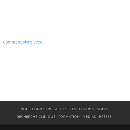
Comment vivre avec sa maladie ?
NOUS CONNAITRE
ACTUALITÉS
CENTRES
SOINS
RECHERCHE CLINIQUE
FORMATION
MÉDIAS
PRESSE